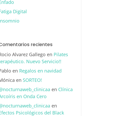
Enfado
Fatiga Digital
Insomnio
Comentarios recientes
Rocio Alvarez Gallego
en
Pilates
terapéutico. Nuevo Servicio!!
Pablo
en
Regalos en navidad
Mónica
en
SORTEO!
@nocturnaweb_clinicaa
en
Clínica
Arcoíris en Onda Cero
@nocturnaweb_clinicaa
en
Efectos Psicológicos del Black