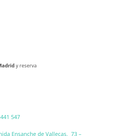
a
 Madrid
y reserva
 441 547
nida Ensanche de Vallecas, 73 –