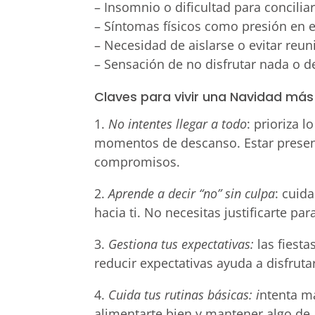
– Insomnio o dificultad para concilia
– Síntomas físicos como presión en e
– Necesidad de aislarse o evitar reu
– Sensación de no disfrutar nada o 
Claves para vivir una Navidad más
1.
No intentes llegar a todo
: prioriza 
momentos de descanso. Estar presen
compromisos.
2.
Aprende a decir “no” sin culpa
: cuid
hacia ti. No necesitas justificarte p
3.
Gestiona tus expectativas:
las fiesta
reducir expectativas ayuda a disfruta
4.
Cuida tus rutinas básicas: i
ntenta m
alimentarte bien y mantener algo de 