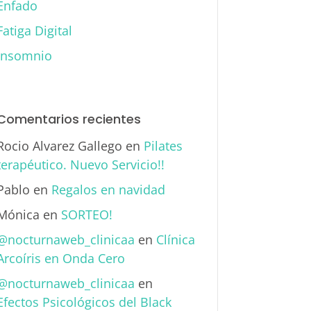
Enfado
Fatiga Digital
Insomnio
Comentarios recientes
Rocio Alvarez Gallego
en
Pilates
terapéutico. Nuevo Servicio!!
Pablo
en
Regalos en navidad
Mónica
en
SORTEO!
@nocturnaweb_clinicaa
en
Clínica
Arcoíris en Onda Cero
@nocturnaweb_clinicaa
en
Efectos Psicológicos del Black