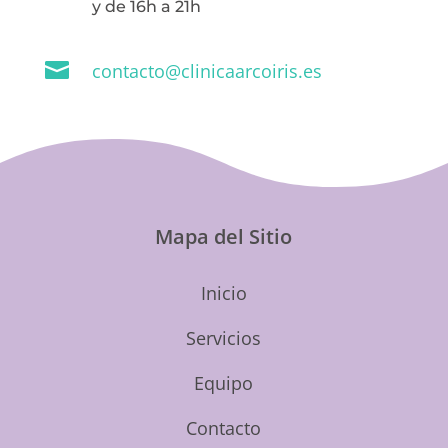
y de 16h a 21h

contacto@clinicaarcoiris.es
Mapa del Sitio
Inicio
Servicios
Equipo
Contacto